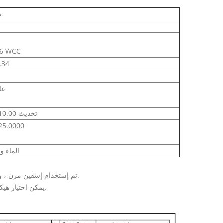
ص
6 WCC
.34
عا
ANSI B16.10.00 تحديث
25.0000
الماء و
1. تم إستخدام إسفين مرن ، والذي لديه تعويض مرن معين تحت ظروف الضغط العالي ، وختم أكثر موثوقية.
2. يمكن اختيار هيكل الختم ومواد الختم وفقًا لظروف العمل المختلفة ومتطلبات التحميل المسبق.