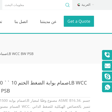
العربية
Get a Quote
عن مدينتنا
اتصل بنا
ت
صمام بوابة الضغط الختم 10 `` 1500LB WCC BW PSB
صمام بوابة
 PSB
الصمام مصنوع من WCC. تتميز بالخصائص الهيك