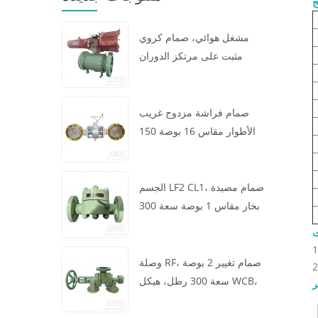
ج
مشغل هوائي، صمام كروي
مثبت على مرتكز الدوران
مقاس 16 × 12 بوصة سعة 600
رطل، الهيكل A105، API6D
صمام فراشة مزدوج غريب
الأطوار مقاس 16 بوصة 150
رطل، هيكل WCB، رقاقة،
API609، توربين
الجسم LF2 CL1، صمام مصيدة
بخار مقاس 1 بوصة سعة 300
رطل، نوع ديناميكي حراري،
اتصال RF، GB/T22654
وصلة RF، صمام تغيير 2 بوصة
سعة 300 رطل، هيكل WCB،
ر
عجلة يدوية، ASME B16.34