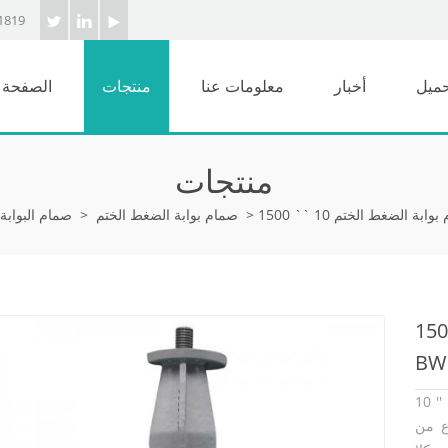
1819
حميل
أخبار
معلومات عنا
منتجات
الصفحة ا
منتجات
>
صمام بوابة الضغط الختم
>
صمام البوابة
 الضغط الختم 10 `` 1500LB WCC
BW
10 '' صمام بوابة 1500LB مصنوع وفقًا لمعيار ASME B16.34. جسم
لية للضغط الذاتي