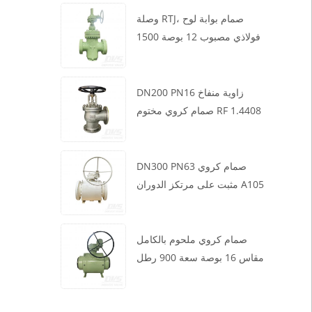
وصلة RTJ، صمام بوابة لوح
فولاذي مصبوب 12 بوصة 1500
رطل، هيكل WCB، تشغيل علبة
التروس
DN200 PN16 زاوية منفاخ
صمام كروي مختوم RF 1.4408
DN300 PN63 صمام كروي
مثبت على مرتكز الدوران A105
API6D العجلة الدودية
صمام كروي ملحوم بالكامل
مقاس 16 بوصة سعة 900 رطل
BW LF2 توربيني API6D