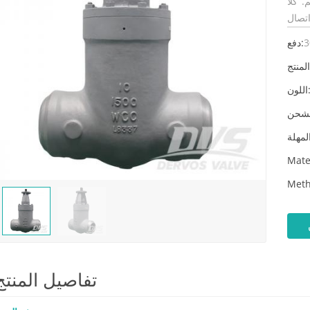
عد ، والوتد المرن والطول الهيكلي 864 مم. كلا
3
دفع:
لون:
Mate
Meth
تفاصيل المنتج