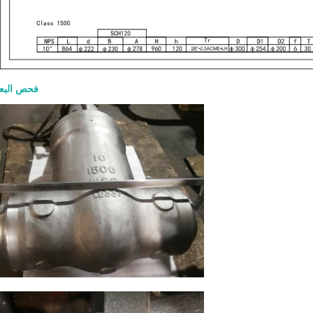
فحص البع
صمام بوابة  600
والمواد وطلب عرض الأسعا
8-07
الشاقة يُستخدم للعزل الكامل عند الف
الإغلاق التام في تطبيقات البترول وال
والبتروكيماويات والمصافي والطاقة. ي
طلب عرض السعر الجيد الحجم وفئة الضغ