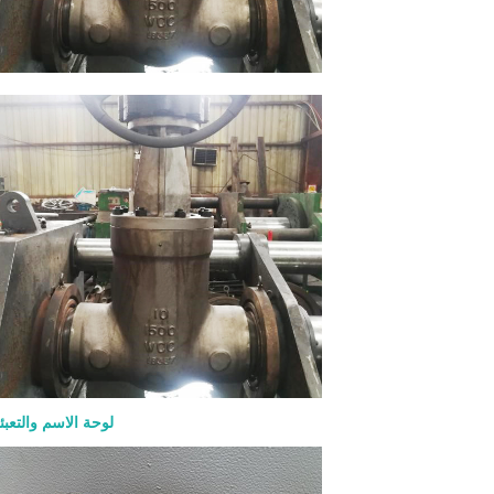
مشغل تساعد الساق الصاعدة الم
معرفة ما إذا كان الصمام مفتوحاً أو مغلقاً
حدود الضغط، مما يدعم سهولة الفحص
بالنسبة للخدمات ذات درجات الحرارة
العالية، يجب التحقق بعناية من مواد الإس
والحشية والتعبئة والمسامير. قد يفي الصم
العام ولكنه يظل غير مناسب إذا كان
التجهيزات الداخلية غير صحيحة للو
الشائعة لصمامات البوابة 0
اختيار المادة مع وسط العملية ودرجة حرا
ومخاطر التآكل وفئة الضغط. تشمل 
والغطاء الشائعة: المادة الاستخدام ال
CB
A217 WC6 / WC9 خد
الحرارة ال
الحرارة المنخفضة 
المقاوم للصدأ أو الخدمة المسببة للت
المقاوم للصدأ المزدوج الخدمة المسبب
التي تحتوي على كلوريد اختيار الأجزاء الدا
لوحة الاسم والتعبئ
أهمية. يجب أن يكون الساق والإسف
والتكسية الصلبة متوافقة مع متطلبات در
والوسط والتسرب. بالنسبة لخدمات 