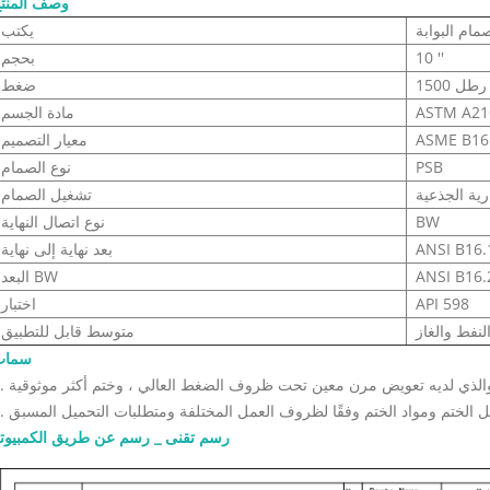
وصف المنت
مام البوابة
يكتب
10 ''
بحجم
1500 رطل
ضغط
ASTM A21
مادة الجسم
ASME B16
معيار التصميم
PSB
نوع الصمام
رية الجذعية
تشغيل الصمام
BW
نوع اتصال النهاية
بعد نهاية إلى نهاية
ANSI B16.
البعد BW
API 598
اختبار
النفط والغاز
متوسط ​​قابل للتطبيق
سمات
رسم تقنى _ رسم عن طريق الكمبيوت