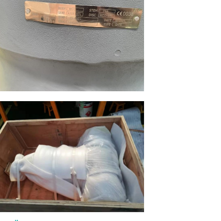
البخار أو البتروكيماويات، يحتاج المشترون
التحقق من رقم الأجزاء الداخلية، والت
للمقعد، وحشوة الجرافيت، ونوع الح
مسامير التثب
وتُستخدم عادةً في تطبيقات العمليات الأ
تطلبًا. 
بأحجام أصغر. العنصر 02
الرئيسي صمامات بوابة فولاذية صماما
صمام بوابة مصبوب أو فولاذي تصميم م
الاستخدام الشائع المصافي، والبتروكيماويات...