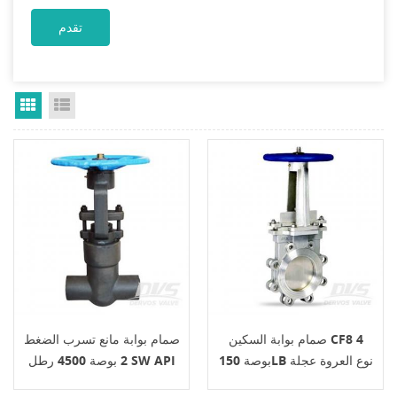
Grid View
List View
صمام بوابة السكين CF8 4
صمام بوابة مانع تسرب الضغط
بوصة 150LB نوع العروة عجلة
2 بوصة 4500 رطل SW API
يدوية
602