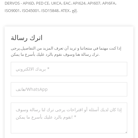
DERVOS - API6D، PED CE، UKCA، EAC، API624، API607، API6FA،
ISO9001، ISO45001، ISO15848، ATEX، إلخ.
اترك رسالة
إذا كنت مهتما في منتجاتنا و تريد أن تعرف المزيد من التفاصيل,يرجى
ترك رسالة هنا وسوف نقوم بالرد عليك بأسرع ما يمكن.