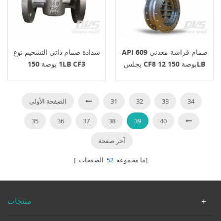
API 609 صمام فراشة معدني
سدادة صمام ذاتي التشحيم نوع
يجلس CF8 12 بوصة 150LB
1 بوصة 150LB CF3
علبة التروس
34
33
32
31
الصفحة الأولى
35
36
37
38
39
40
آخر صفحة
الصفحات]
[ ما مجموعه
52
منتجات