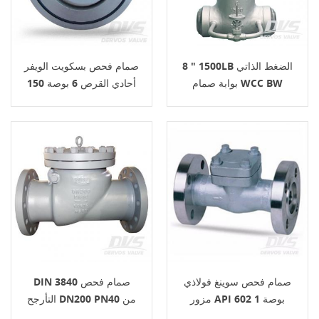
8 " 1500LB الضغط الذاتي
صمام فحص بسكويت الويفر
بوابة صمام WCC BW
أحادي القرص 6 بوصة 150
رطل
صمام فحص سوينغ فولاذي
DIN 3840 صمام فحص
مزور API 602 1 بوصة
التأرجح DN200 PN40 من
CL150 RF
الفولاذ المصبوب