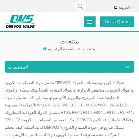
العربية
Get a Quote
منتجات
منتجات
>
الصفحة الرئيسية
التصنيفات
تشمل مواد الصمامات الكروية DERVOS الفولاذ الكربوني، وسبائك الفولاذ،
والفولاذ الكربوني منخفض الحرارة، والفولاذ المقاوم للصدأ، و20 سبيكة، والفولاذ
المقاوم للصدأ المزدوج، والبرونز الألومنيوم، وما إلى ذلك. تشمل المواد
الفولاذية المصبوبة: WCB، CF8، CF8M، CF3، CF3M، C5، WC6 ، WC9، LCB.
تشمل المواد الفولاذية المطروقة: A105، F304، F316، F304L، F316L، F5، F11،
F22، LF2. يمكن تخصيص الصمامات الكروية DERVOS وفقًا لاحتياجاتك. قد تكون
لديك أسئلة، كيف تتحكم DERVOS بشكل صارم في جودة الصمام الكروي؟
كشركة مصنعة محترفة للصمام الكروي، تم إثبات ذلك من خلال شهادات