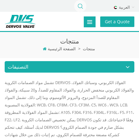
العربية
Get a Quote
منتجات
منتجات
>
الصفحة الرئيسية
التصنيفات
تشمل مواد الصمامات الكروية DERVOS الفولاذ الكربوني، وسبائك الفولاذ،
والفولاذ الكربوني منخفض الحرارة، والفولاذ المقاوم للصدأ، و20 سبيكة، والفولاذ
المقاوم للصدأ المزدوج، والبرونز الألومنيوم، وما إلى ذلك. تشمل المواد
الفولاذية المصبوبة: WCB، CF8، CF8M، CF3، CF3M، C5، WC6 ، WC9، LCB.
تشمل المواد الفولاذية المطروقة: A105، F304، F316، F304L، F316L، F5، F11،
F22، LF2. يمكن تخصيص الصمامات الكروية DERVOS وفقًا لاحتياجاتك. قد تكون
لديك أسئلة، كيف تتحكم DERVOS بشكل صارم في جودة الصمام الكروي؟
كشركة مصنعة محترفة للصمام الكروي، تم إثبات ذلك من خلال شهادات