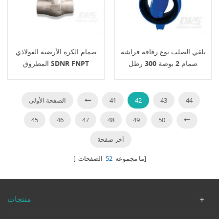
يلقي الصلب نوع رقاقة فراشة
صمام الكرة الأرضية الفولاذي
صمام 2 بوصة 300 رطل
المطروق SDNR FNPT
رافعة
المستقيم
44
43
42
41
الصفحة الأولى
45
46
47
48
49
50
آخر صفحة
الصفحات]
[ ما مجموعه
52
منتجات