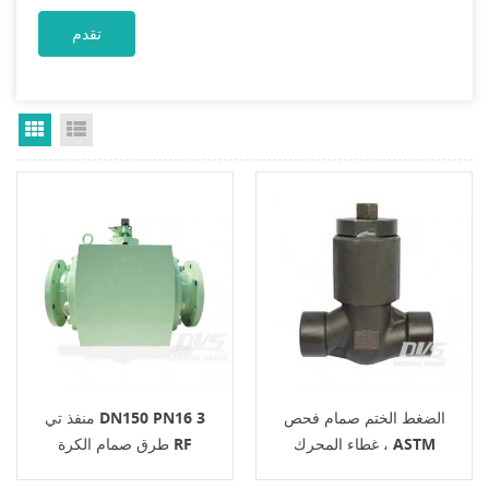
Grid View
List View
الضغط الختم صمام فحص
منفذ تي DN150 PN16 3
غطاء المحرك ، ASTM
طرق صمام الكرة RF
A105N ، 1 بوصة ، فئة 1500