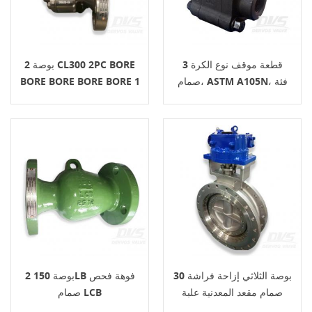
3 قطعة موقف نوع الكرة
2 بوصة CL300 2PC BORE
صمام، ASTM A105N، فئة
BORE BORE BORE BORE 1
800، 1 بوصة
/ 2 " NPT (F) X 2" الترددات
اللاسلكية
30 بوصة الثلاثي إزاحة فراشة
2 بوصة 150LB فوهة فحص
صمام مقعد المعدنية علبة
صمام LCB
التروس