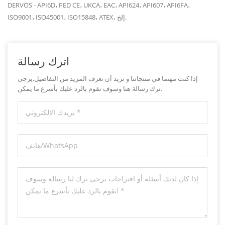
DERVOS - API6D، PED CE، UKCA، EAC، API624، API607، API6FA،
ISO9001، ISO45001، ISO15848، ATEX، إلخ.
اترك رسالة
إذا كنت مهتما في منتجاتنا و تريد أن تعرف المزيد من التفاصيل,يرجى
ترك رسالة هنا وسوف نقوم بالرد عليك بأسرع ما يمكن.