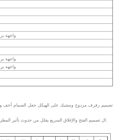
واجهة برمج
واجهة برمج
واجهة برمج
2. ال تصميم الفتح والإغلاق السريع يقلل من حدوث تأثير المطرقة المائية، يحمي نظام خطوط الأنابيب من التأثير، ويطيل عمر الخدمة معدات.