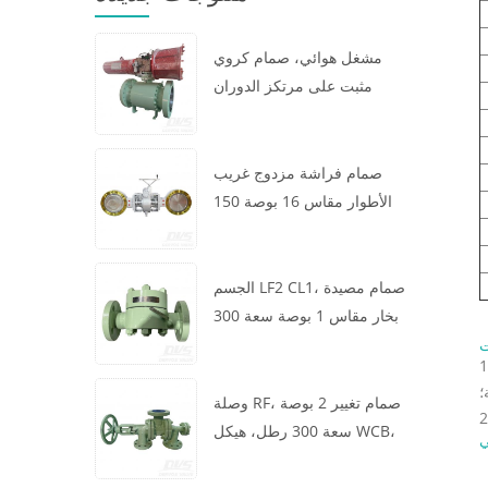
مشغل هوائي، صمام كروي
مثبت على مرتكز الدوران
مقاس 16 × 12 بوصة سعة 600
رطل، الهيكل A105، API6D
صمام فراشة مزدوج غريب
الأطوار مقاس 16 بوصة 150
رطل، هيكل WCB، رقاقة،
API609، توربين
الجسم LF2 CL1، صمام مصيدة
بخار مقاس 1 بوصة سعة 300
رطل، نوع ديناميكي حراري،
ت
غل مساحة أقل، مما يجعله مناسبا التثبيت في أنظمة خطوط الأنابيب
اتصال RF، GB/T22654
؛
وصلة RF، صمام تغيير 2 بوصة
سعة 300 رطل، هيكل WCB،
ي
عجلة يدوية، ASME B16.34