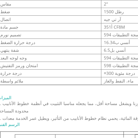
2"
مقاس
1500 رطل
ضغط
آر تي جيه
اتصال
أ351 CF8M
جسم مادة
ة التطبيقات 594
تصميم نورم
أنسي ب16.34
درجة حرارة الضغط
أنسي بل6.5
شفة ينتهي
ة التطبيقات 594
وجه لوجه البعد
ة التطبيقات 598
امتحان ورمز التفتيش
¤300 درجة مئوية
درجة حرارة
ماء، النفط والغاز
ملائم واسطة
الميزا
1. تصميم رفرف مزدوج ومشبك على الهيكل جعل الصمام أخف وزنا ويش
محدودة المساحة
الرسم الفن