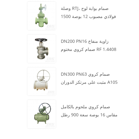
وصلة RTJ، صمام بوابة لوح
فولاذي مصبوب 12 بوصة 1500
رطل، هيكل WCB، تشغيل علبة
التروس
DN200 PN16 زاوية منفاخ
صمام كروي مختوم RF 1.4408
DN300 PN63 صمام كروي
مثبت على مرتكز الدوران A105
API6D العجلة الدودية
صمام كروي ملحوم بالكامل
مقاس 16 بوصة سعة 900 رطل
BW LF2 توربيني API6D