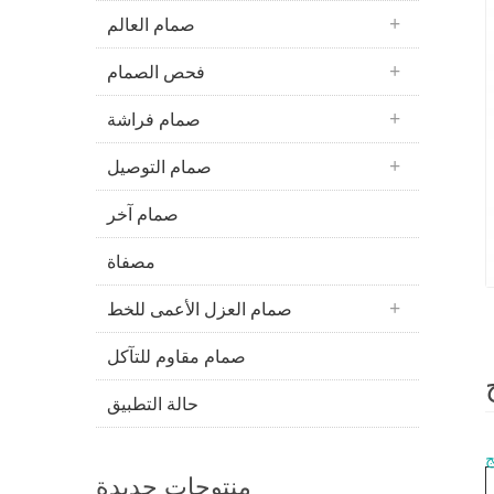
صمام العالم
فحص الصمام
صمام فراشة
صمام التوصيل
صمام آخر
مصفاة
صمام العزل الأعمى للخط
صمام مقاوم للتآكل
حالة التطبيق
ج
منتوجات جديدة