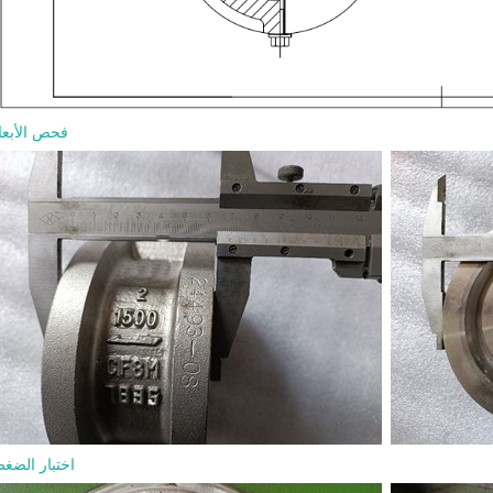
فحص الأبعا
صمام بوابة  600
والمواد وطلب عرض الأسعا
8-07
الشاقة يُستخدم للعزل الكامل عند الف
الإغلاق التام في تطبيقات البترول وال
والبتروكيماويات والمصافي والطاقة. ي
اختبار الضغ
طلب عرض السعر الجيد الحجم وفئة الضغ