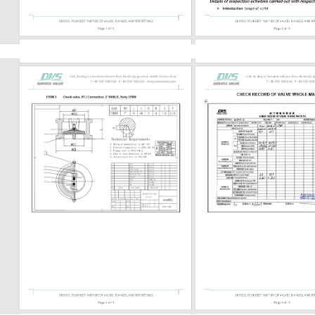
البخار أو البتروكيماويات، يحتاج المشترون
التحقق من رقم الأجزاء الداخلية، والت
للمقعد، وحشوة الجرافيت، ونوع الح
مسامير التثب
وتُستخدم عادةً في تطبيقات العمليات الأ
تطلبًا. 
بأحجام أصغر. العنصر 02
الرئيسي صمامات بوابة فولاذية صماما
صمام بوابة مصبوب أو فولاذي تصميم م
الاستخدام الشائع المصافي، والبتروكيماويات...