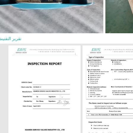
مشغل تساعد الساق الصاعدة الم
معرفة ما إذا كان الصمام مفتوحاً أو مغلقاً
حدود الضغط، مما يدعم سهولة الفحص
بالنسبة للخدمات ذات درجات الحرارة
العالية، يجب التحقق بعناية من مواد الإس
والحشية والتعبئة والمسامير. قد يفي الصم
تقرير التفتي
العام ولكنه يظل غير مناسب إذا كان
التجهيزات الداخلية غير صحيحة للو
الشائعة لصمامات البوابة 0
اختيار المادة مع وسط العملية ودرجة حرا
ومخاطر التآكل وفئة الضغط. تشمل 
والغطاء الشائعة: المادة الاستخدام ال
CB
A217 WC6 / WC9 خد
الحرارة ال
الحرارة المنخفضة 
المقاوم للصدأ أو الخدمة المسببة للت
المقاوم للصدأ المزدوج الخدمة المسبب
التي تحتوي على كلوريد اختيار الأجزاء الدا
أهمية. يجب أن يكون الساق والإسف
والتكسية الصلبة متوافقة مع متطلبات در
والوسط والتسرب. بالنسبة لخدمات 