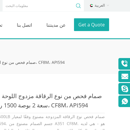
العربية
Get a Quote
عن مدينتنا
اتصل بنا
ت
RTJ، صمام فحص من نوع الرقاقة مزدوج اللوحة سعة 2 بوصة 1500 رطل، CF8M، API594
RTJ، صم
سعة 2 بوصة 1500 رطل، CF8M، API594
2 "1500LB صمام فحص نوع الرقاقة ال
API 594. جسم الصمام مصنوع 