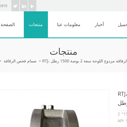
1819
حميل
أخبار
معلومات عنا
منتجات
الصفحة ا
منتجات
>
صمام فحص الرقاقة
>
ام فحص من نوع الرقاقة مزدوج اللوحة
مزدوجة مصنوع وفقًا لمعيار
من A351 CF8M. هو - هي لديه