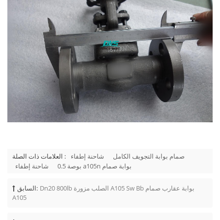
صمام بوابة التجويف الكامل
شاحنة إطفاء
العلامات ذات الصلة :
0.5 بوصة a105n بوابة صمام
شاحنة إطفاء
Dn20 800lb الصلب مزورة A105 Sw Bb بوابة عقارب صمام
السابق:
A105