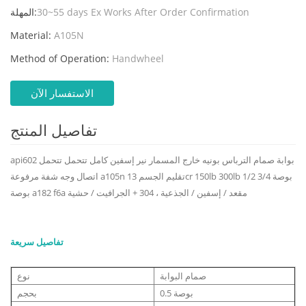
30~55 days Ex Works After Order Confirmation
المهلة:
Material:
A105N
Method of Operation:
Handwheel
الاستفسار الآن
تفاصيل المنتج
api602 بوابة صمام الترباس بونيه خارج المسمار نير إسفين كامل تتحمل تتحمل
اتصال وجه شفة مرفوعة a105n تقليم الجسم 13cr 150lb 300lb 1/2 بوصة 3/4
بوصة a182 f6a مقعد / إسفين / الجذعية ، 304 + الجرافيت / حشية
تفاصيل سريعة
صمام البوابة
نوع
0.5 بوصة
بحجم