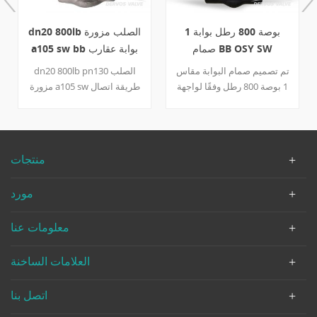
انخفاض صمام بوابة مخفضة،
1 بوصة 800 رطل بوابة
بونيه ملحومة، وتركيب
صمام BB OSY SW
الصين الملحومة بوابة بوابة
تم تصميم صمام البوابة مقاس
بوابة منتج مصنوع من نسيج
1 بوصة 800 رطل وفقًا لواجهة
بوابة الصلب مزورة تتحمل،
برمجة التطبيقات 602 مع
A105N، 1 / 2-4 بوصة، 150-
تشغيل sw و handwheel.
1500 LB، بونيه الملحومة، لا
يحتوي صمام البوابة f316 من
يتجزأ
الفولاذ المقاوم للصدأ على
منتجات
غطاء محرك مثبت بمسامير
ومسمار خارجي ونير.
مورد
معلومات عنا
العلامات الساخنة
اتصل بنا