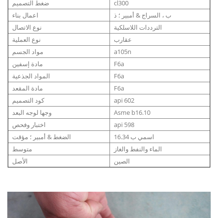
cl300
ضغط التصميم
ب ، السراج & أمبير ؛ ذ
اعمال بناء
الترددات اللاسلكية
نوع الاتصال
عقارب
نوع العملية
a105n
مواد الجسم
F6a
مادة إسفين
F6a
المواد الجذعية
F6a
مادة المقعد
api 602
كود التصميم
Asme b16.10
وجها لوجه البعد
api 598
اختبار وفحص
اسمي ب 16.34
الضغط & أمبير ؛ مؤقت
الماء والنفط والغاز
متوسط
الصين
الأصل