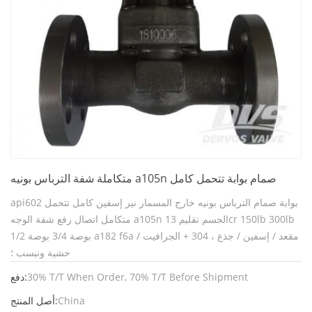
متكاملة شفة الترباس بونيه a105n صمام بوابة تتحمل كامل
api602 بوابة صمام الترباس بونيه خارج المسمار نير إسفين كامل تتحمل
متكامل اتصال رفع شفة الوجه a105n الجسم تقليم 13cr 150lb 300lb
1/2 بوصة 3/4 بوصة a182 f6a مقعد / إسفين / جذع ، 304 + الجرافيت /
حشية ونبسب ؛
30% T/T When Order, 70% T/T Before Shipment
دفع:
China
أصل المنتج: