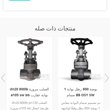
منتجات ذات صله
بة مخفضة،
1 بوصة 800 رطل بوابة
dn20 800lb الص
 وتركيب
صمام BB OSY SW
a105 sw bb بواب
صمام a105
ابة بوابة
تم تصميم صمام البوابة مقاس
dn20 800lb pn130 
ع من نسيج
1 بوصة 800 رطل وفقًا لواجهة
مز