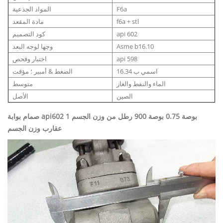
F6a
المواد الجذعية
f6a + stl
مادة المقعد
api 602
كود التصميم
Asme b16.10
وجها لوجه البعد
api 598
اختبار وفحص
اسمي ب 16.34
الضغط & أمبير ؛ مؤقت
الماء والنفط والغاز
متوسط
الصين
الأصل
صمام بوابة api602 1 بوصة 0.75 بوصة 900 رطل من وزن الجسم
عقارب وزن الجسم