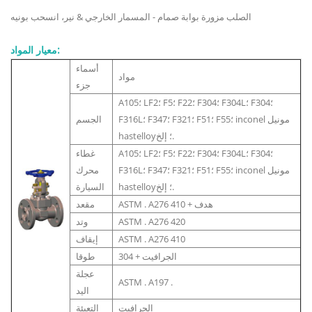
الصلب مزورة بوابة صمام - المسمار الخارجي & نير، انسحب بونيه
معيار المواد:
أسماء
مواد
جزء
A105؛ LF2؛ F5؛ F22؛ F304؛ F304L؛ F304؛
F316L؛ F347؛ F321؛ F51؛ F55؛ inconel مونيل
الجسم
hastelloy؛ إلخ.
A105؛ LF2؛ F5؛ F22؛ F304؛ F304L؛ F304؛
غطاء
F316L؛ F347؛ F321؛ F51؛ F55؛ inconel مونيل
محرك
hastelloy؛ إلخ.
السيارة
ASTM . A276 410 + هدف
مقعد
ASTM . A276 420
وتد
ASTM . A276 410
إيقاف
304 + الجرافيت
طوقا
عجلة
ASTM . A197 .
اليد
الجرافيت
التعبئة