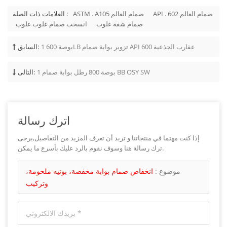
API . 602 صمام العالم
ASTM . A105 صمام العالم
العلامات ذات الصلة :
صمام شفة غلوب
انسحب صمام غلوب غلوب
1 بوصة 600LB تزوير بوابة صمام API 600 عقارب الجذعية
السابق:
1 بوصة 800 رطل بوابة صمام BB OSY SW
التالى:
اترك رسالة
إذا كنت مهتما في منتجاتنا و تريد أن تعرف المزيد من التفاصيل,يرجى
ترك رسالة هنا وسوف نقوم بالرد عليك بأسرع ما يمكن.
موضوع :
انخفاض صمام بوابة مخفضة، بونيه ملحومة،
وتركيب