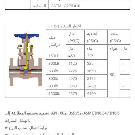
ASTM . A276 410
السدادة
اختبار الضغط ( 105 )
مقعد
الخلفية
شل
صف
(PSIG)
(PSIG)
(PSIG)
دراسي
ماء
هواء
ماء
ماء
150LB
450
325
-
300LB
1125
825
-
600lb
2225
1650
-
90.
800lb
2975
2175
-
900lb
3350
2450
-
1500lb
5575
4100
-
تصميم وتصنيع المطابقة إلى: API . 602، BS5352، ASME B16.34 / B16.5.
الهيكل الميزات:
★ نهاية اتصال: تمتلى النوع
★ المسمار الخارجي & نير، انسحب بون نت.