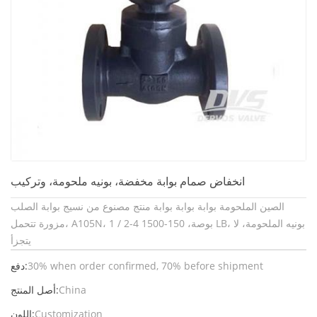
انخفاض صمام بوابة مخفضة، بونيه ملحومة، وتركيب
الصين الملحومة بوابة بوابة بوابة منتج مصنوع من نسيج بوابة الصلب
مزورة تتحمل، A105N، 1 / 2-4 بوصة، 150-1500 LB، بونيه الملحومة، لا
يتجزأ
30% when order confirmed, 70% before shipment
دفع:
China
أصل المنتج:
Customization
اللون: