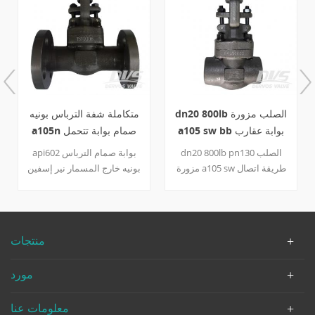
dn20 800lb الصلب مزورة
متكاملة شفة الترباس بونيه
a105 sw bb بوابة عقارب
a105n صمام بوابة تتحمل
صمام a105
كامل
dn20 800lb pn130 الصلب
api602 بوابة صمام الترباس
مزورة a105 sw طريقة اتصال
بونيه خارج المسمار نير إسفين
نظام التشغيل & amp ؛ y صمام
كامل تتحمل متكامل اتصال رفع
عقارب بوابة تشغيل الهيكل
شفة الوجه a105n الجسم
وغطاء المحرك a105 api600
تقليم 13cr 150lb 300lb 1/2
تقليم 8 مقاعد 410 + stl wedge
بوصة 3/4 بوصة a182 f6a مقعد
منتجات
420 stem 410 طوقا 304 +
/ إسفين / جذع ، 304 +
تصميم الجرافيت وتصنيع
الجرافيت / حشية ونبسب ؛
مورد
api602 وجها لوجه ansi b16.11
أبعاد نهاية ملحومة api 602
معلومات عنا
الاختبار والتفتيش api 508.