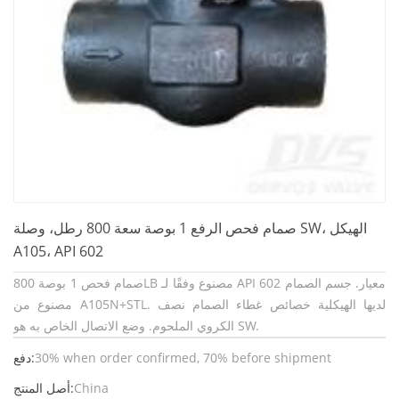
صمام فحص الرفع 1 بوصة سعة 800 رطل، وصلة SW، الهيكل
A105، API 602
صمام فحص 1 بوصة 800LB مصنوع وفقًا لـ API 602 معيار. جسم الصمام
مصنوع من A105N+STL. لديها الهيكلية خصائص غطاء الصمام نصف
الكروي الملحوم. وضع الاتصال الخاص به هو SW.
30% when order confirmed, 70% before shipment
دفع:
China
أصل المنتج: