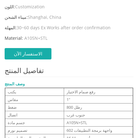
Customization
اللون:
Shanghai, China
ميناء الشحن:
30~60 days Ex Works after order confirmation
المهلة:
Material:
A105N+STL
الاستفسار الآن
تفاصيل المنتج
وصف المنتج
رفع صمام الاختيار
يكتب
1"
مقاس
800 رطل
ضغط
جنوب غرب
اتصال
A105N+STL
جسم مادة
واجهة برمجة التطبيقات 602
تصميم نورم
أنسي ب16.11
المقبس البعد الملحومة