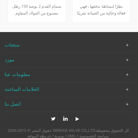
DN50 PN40
الترددات اللاسلكية
هذا صمام الاختيار المحملة في
نظرًا لبساطة تدفقها ، فهي
الربيع، المصنوع وفقا ل
فعالة وخالية من الصيانة تقريبًا
DIN3840، لا يتطلب ضغط
تصميم غير مؤلم كرة فولاذية
خطورة أو اتجاه استراحا للعمل
يتم تحديدها واستخدامها بشكل
أو مادة الجسم 1.0619 تمكين
شائع في محطات الرفع
الصمام للعمل تحت حرارة
الغاطسة لمياه الصرف الصحي
منتجات
كبيرة و إنه الربيع يمكن أن
يستوعب مجموعة واسعة من
مورد
درجة الحرارة، أيضا.
معلومات عنا
العلامات الساخنة
اتصل بنا
حقوق النشر © 2015-2026 DERVOS VALVE CO.,LTD.كل الحقوق محفوظة
سياسة الخصوصية
/
XML
/
مدونة
/
خريطة الموقع