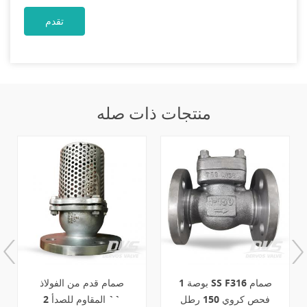
منتجات ذات صله
الكربون الصلب رفع الربيع
1 بوصة SS F316 صمام
تحميل صمام صمام RF
فحص كروي 150 رطل