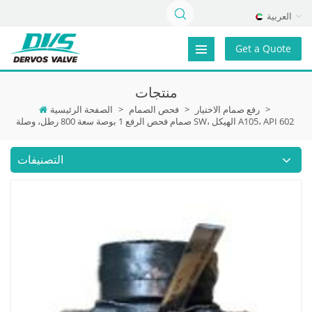
العربية
Get a Quote
منتجات
>
رفع صمام الاختيار
>
فحص الصمام
>
الصفحة الرئيسية
صمام فحص الرفع 1 بوصة سعة 800 رطل، وصلة SW، الهيكل A105، API 602
التصنيفات