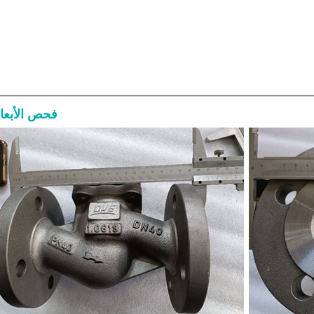
فحص الأبعا
صمام بوابة  600
والمواد وطلب عرض الأسعا
8-07
الشاقة يُستخدم للعزل الكامل عند الف
الإغلاق التام في تطبيقات البترول وال
والبتروكيماويات والمصافي والطاقة. ي
طلب عرض السعر الجيد الحجم وفئة الضغ