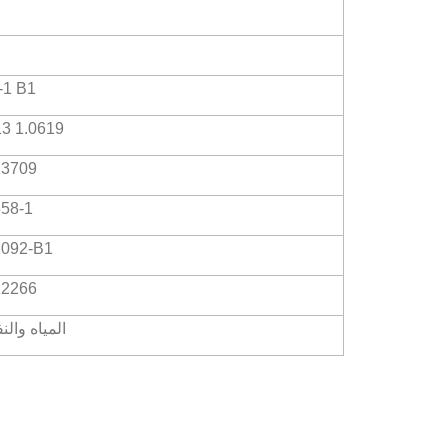
-1 B1
3 1.0619
13709
58-1
092-B1
12266
المياه والن