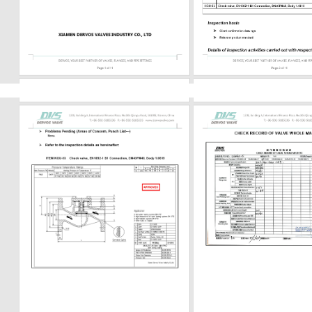
البخار أو البتروكيماويات، يحتاج المشترون
التحقق من رقم الأجزاء الداخلية، والت
للمقعد، وحشوة الجرافيت، ونوع الح
مسامير التثب
وتُستخدم عادةً في تطبيقات العمليات الأ
تطلبًا. 
بأحجام أصغر. العنصر 02
الرئيسي صمامات بوابة فولاذية صماما
صمام بوابة مصبوب أو فولاذي تصميم م
الاستخدام الشائع المصافي، والبتروكيماويات...