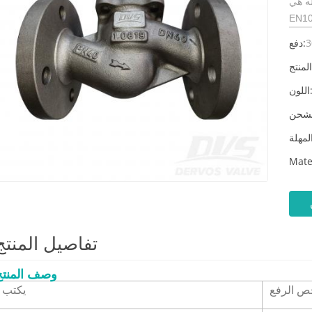
ه هي
EN10
3
دفع:
لون:
Mate
تفاصيل المنتج
وصف المنتج
ص الرفع
يكتب