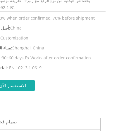
بخصائص هيكلية من نوع الرفع مع زنبرك. طريقة توصيل
92-1 B1.
0% when order confirmed, 70% before shipment
China
أصل المنتج:
Customization
ال
Shanghai, China
ميناء الشحن:
30~60 days Ex Works after order confirmation
المهلة:
rial:
EN 10213 1.0619
الاستفسار الآن
صمام فح