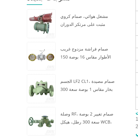
مشغل هوائي، صمام كروي
مثبت على مرتكز الدوران
مقاس 16 × 12 بوصة سعة 600
رطل، الهيكل A105، API6D
صمام فراشة مزدوج غريب
الأطوار مقاس 16 بوصة 150
رطل، هيكل WCB، رقاقة،
API609، توربين
الجسم LF2 CL1، صمام مصيدة
بخار مقاس 1 بوصة سعة 300
رطل، نوع ديناميكي حراري،
اتصال RF، GB/T22654
وصلة RF، صمام تغيير 2 بوصة
سعة 300 رطل، هيكل WCB،
عجلة يدوية، ASME B16.34
ي