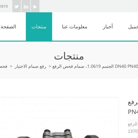
1819
حميل
أخبار
معلومات عنا
منتجات
الصفحة ا
منتجات
DN40 PN40، EN1092-1
>
رفع صمام الاختيار
>
فحص 
ع DN40
PN4
للمعيار BS EN
م مصنوع من EN 10213 1.0619. يتميز