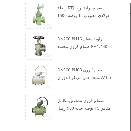
وصلة RTJ، صمام بوابة لوح
فولاذي مصبوب 12 بوصة 1500
رطل، هيكل WCB، تشغيل علبة
التروس
DN200 PN16 زاوية منفاخ
صمام كروي مختوم RF 1.4408
DN300 PN63 صمام كروي
مثبت على مرتكز الدوران A105
API6D العجلة الدودية
صمام كروي ملحوم بالكامل
مقاس 16 بوصة سعة 900 رطل
BW LF2 توربيني API6D