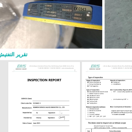
مشغل تساعد الساق الصاعدة الم
معرفة ما إذا كان الصمام مفتوحاً أو مغلقاً
حدود الضغط، مما يدعم سهولة الفحص
بالنسبة للخدمات ذات درجات الحرارة
العالية، يجب التحقق بعناية من مواد الإس
والحشية والتعبئة والمسامير. قد يفي الصم
العام ولكنه يظل غير مناسب إذا كان
التجهيزات الداخلية غير صحيحة للو
الشائعة لصمامات البوابة 0
تقرير التفتي
اختيار المادة مع وسط العملية ودرجة حرا
ومخاطر التآكل وفئة الضغط. تشمل 
والغطاء الشائعة: المادة الاستخدام ال
CB
A217 WC6 / WC9 خد
الحرارة ال
الحرارة المنخفضة 
المقاوم للصدأ أو الخدمة المسببة للت
المقاوم للصدأ المزدوج الخدمة المسبب
التي تحتوي على كلوريد اختيار الأجزاء الدا
أهمية. يجب أن يكون الساق والإسف
والتكسية الصلبة متوافقة مع متطلبات در
والوسط والتسرب. بالنسبة لخدمات 