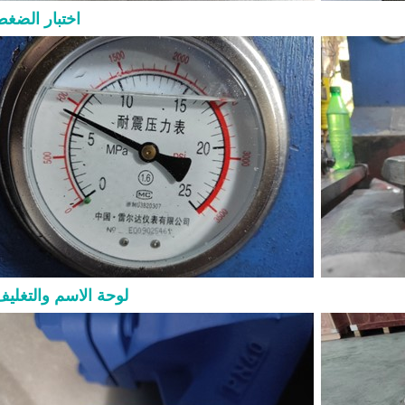
والتجهيزات الداخلية وتوصيلة النهاية وطر
اختبار الضغ
ومتطلبات الاختبار والتوثيق. ما هو صم
فولاذي مصمم للخدمات الصناعية الصعب
عادةً عندما يجب أن يوفر الصمام عزلاً موث
الضغط ودرجة الحرارة وظروف التشغيل ا
بنية أكثر متانة من الصمامات خفيفة الخ
عادةً بتصميم غطاء مثبت بمسامير، و
خارجي ونير، وتشغيل بساق صاعدة، وأ
معدنية، ونهايات ذات حواف أو ملحومة تناكب
الأساسية للمشترين بسيطة: صمامات 
إما مفتوحة بالكامل أو مغلقة بالك
التصميم الرئيسية يركز تصميم صمام ب
على القوة والإحكام وموثوقية الخدمة. 
لوحة الاسم والتغلي
التصميم الشائعة: ● بنية غطاء مثبت بمسا
خارجي ونير، أو تصمي
إسفين مرن أو إسفين صلب ● أسطح إحكام
حلقات مقعد قابلة للاستبدال أو ملحومة دا
التصميم ● نهايات ذات حواف أو RTJ 
● تشغيل بواسطة عجلة يدوية أو عل