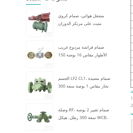
مشغل هوائي، صمام كروي
مثبت على مرتكز الدوران
مقاس 16 × 12 بوصة سعة 600
رطل، الهيكل A105، API6D
صمام فراشة مزدوج غريب
الأطوار مقاس 16 بوصة 150
رطل، هيكل WCB، رقاقة،
API609، توربين
الجسم LF2 CL1، صمام مصيدة
بخار مقاس 1 بوصة سعة 300
ت
رطل، نوع ديناميكي حراري،
اتصال RF، GB/T22654
وصلة RF، صمام تغيير 2 بوصة
ي
سعة 300 رطل، هيكل WCB،
عجلة يدوية، ASME B16.34