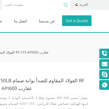
العربية
Get a Quote
عن مدينتنا
اتصل بنا
ت
2 "150LB الفولاذ المقاوم للصدأ بوابة صمام RF CF3 API600 عقارب
2 "150LB الفولاذ المقاوم للص
CF3 API600 عقارب
الصمام مصنوع من A351 CF3. لديها الهيكلية خ