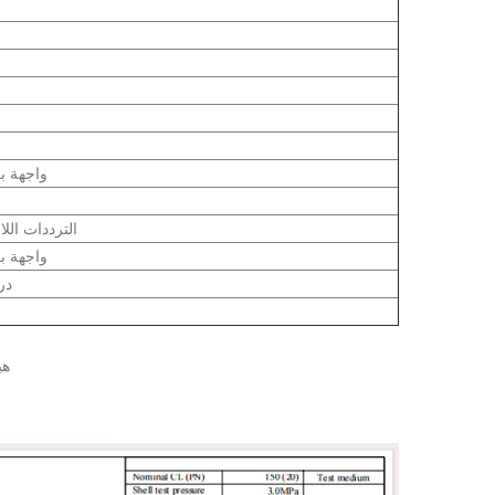
واجهة بر
ASME B16.5 الترددات 
واجهة بر
-29 
1.