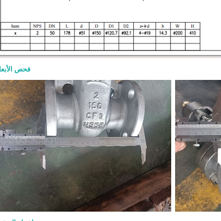
فحص الأبعا
 Gate Valve: Design Features,
Materials, and RFQ
8-07
 gate valve is a heavy-duty steel gate
 for full-open or full-closed isolation
um, natural gas, petrochemical,
and power applications. A good RFQ
ine size, pressure class, material,