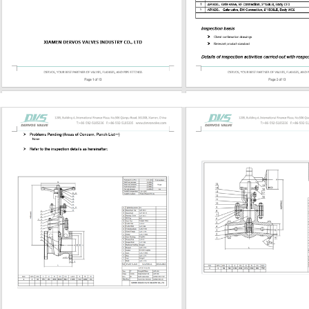
-temperature service ASTM A351 CF8
inless steel or corrosive service
inless steel Corrosion or chloride-
 service Trim selection is equally
. The stem, wedge, seat, and
g should be compatible with
re, media, and leakage
ts. For refinery, steam, or
cal service, buyers often need to
 number, seat hardfacing, graphite
asket type, and bolting grade. API
 602 API 600 and API 602 are often
 but they are not the same. API 600
steel gate valves, typically used for
 heavier-duty process applications.
plies to compact forged gate, globe,
alves, usually in smaller sizes...