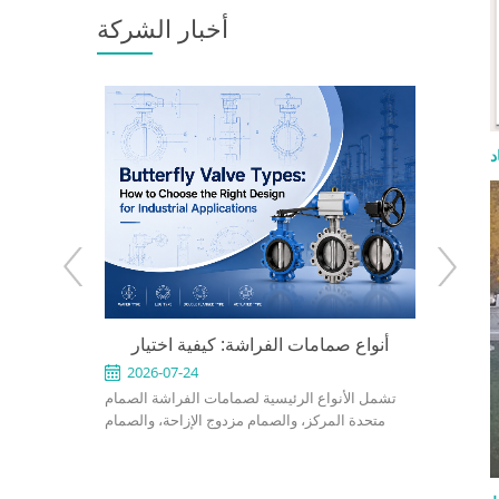
أخبار الشركة
د
API 600
أنواع صمامات الفراشة: كيفية اختيار
e: When to
التصميم المناسب للتطبيقات الصناعية
 the Right
2026-07-24
2026-0
An API 600
تشمل الأنواع الرئيسية لصمامات الفراشة الصمام
ed for
valve used
متحدة المركز، والصمام مزدوج الإزاحة، والصمام
rvice in
in petrole
ثلاثي الإزاحة، والصمام الرقائقي، والصمام ذو
, power, and
refinery, 
العروات، والصمام ذو الحواف، والصمام ذو المقعد
ght design,
should def
المرن، والصمام ذو المقعد المعدني، والصمام
rial, bonnet