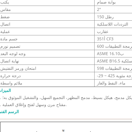
بوابة صمام
يكتب
2"
مقاس
150 رطل
ضغط
الترددات اللاسلكية
اتصال
عقارب
عملية
أ351 CF3
جسم مادة
مجة التطبيقات 600
تصميم نورم
ASME ب16.10
وجه لوجه البعد
اللاسلكية
نهاية اتصال
مجة التطبيقات 598
امتحان ورمز التفتيش
~ 425 درجة مئوية
درجة حرارة
ماء، النفط والغاز
ملائم واسطة
الميزا
 هيكل مدمج، هيكل بسيط، مدمج المظهر، التجميع السهل، والتشغيل الموثوق به؛
2. مفتاح مرن وسهل لفتح وإغلاق العملية.
الرسم الفن