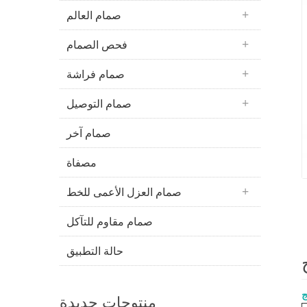
صمام العالم
فحص الصمام
صمام فراشة
صمام التوصيل
صمام آخر
مصفاة
صمام العزل الأعمى للخط
صمام مقاوم للتآكل
حالة التطبيق
ج
منتوجات جديدة