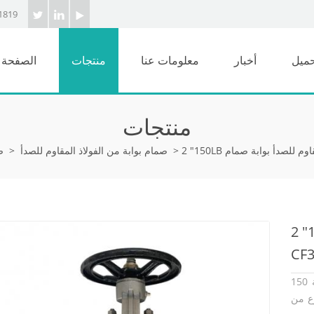
1819
حميل
أخبار
معلومات عنا
منتجات
الصفحة ا
منتجات
>
صمام بوابة من الفولاذ المقاوم للصدأ
>
ص
دأ بوابة صمام RF
صمام البوابة 2 بوصة 150LB مصنوع وفقًا لـ API 600 معيار. جسم
صائص غطاء الترباس،