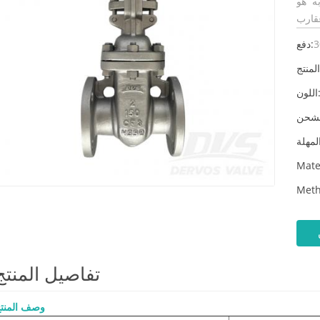
ها وضع
3
دفع:
لون:
Mate
Meth
تفاصيل المنتج
وصف المنت