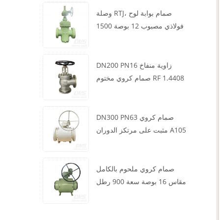
وصلة RTJ، صمام بوابة لوح
فولاذي مصبوب 12 بوصة 1500
رطل، هيكل WCB، تشغيل علبة
التروس
DN200 PN16 زاوية منفاخ
صمام كروي مختوم RF 1.4408
DN300 PN63 صمام كروي
مثبت على مرتكز الدوران A105
API6D العجلة الدودية
صمام كروي ملحوم بالكامل
مقاس 16 بوصة سعة 900 رطل
BW LF2 توربيني API6D