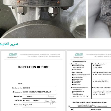
S&Y design ● Rising stem ● Flexible
olid wedge ● Metallic seating
 Renewable or welded-in seat rings,
on design ● Flanged, RTJ, or butt-
 ● Handwheel, gearbox, or actuator
 A rising stem helps operators see
e valve is open or closed. OS&Y
ion also keeps stem threads outside
ure boundary, which can support
تقرير التفتي
pection and maintenance. For high-
e or high-pressure service, the
t, gasket, packing, and bolting
must be checked carefully. A valve
he general standard but still be
 if the material or trim is wrong for
. Common Materials for API 600
es Material selection should match
ss medium, operating temperature,
 risk, and pressure class. Common
bonnet materials include: Material
se ASTM A216 WCB General carbon
vice ASTM A217 WC6 / WC9 High-
re alloy steel service ASTM A352 LCB