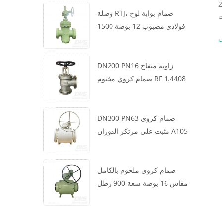
سائل يمكن أن يتدفق فقط في من اتجاه واحد. عادةً ما يتم تمييز جسم الصمام
وصلة RTJ، صمام بوابة لوح
فولاذي مصبوب 12 بوصة 1500
ي
رطل، هيكل WCB، تشغيل علبة
التروس
DN200 PN16 زاوية منفاخ
صمام كروي مختوم RF 1.4408
DN300 PN63 صمام كروي
مثبت على مرتكز الدوران A105
API6D العجلة الدودية
صمام كروي ملحوم بالكامل
مقاس 16 بوصة سعة 900 رطل
BW LF2 توربيني API6D