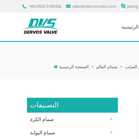
+86-0592-5185336
sales@dervosvalve.com
jwang
لرئيسية
 الصلب
>
صمام العالم
>
الصفحة الرئيسية
التصنيفات
صمام الكرة
صمام البوابة