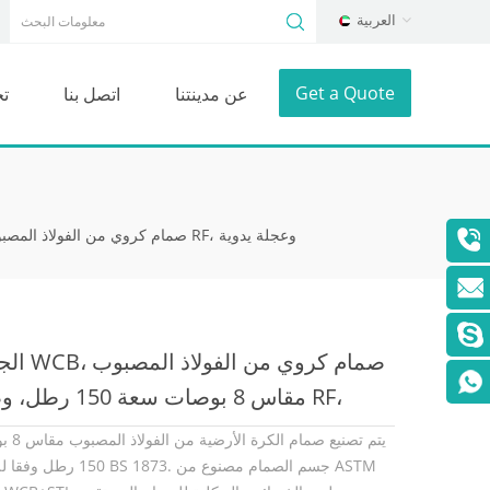
العربية
Get a Quote
عن مدينتنا
اتصل بنا
ت
الجسم WCB، صمام كروي من الفولاذ المصبوب مقاس 8 بوصات سعة 150 رطل، وصلة RF، وعجلة يدوية
الجسم WCB، صمام ك
مقاس 8 بوصات سعة 150 رطل
وعجلة يد
يتم تصنيع صمام ا
150 رطل وفقا للمعيار BS 1873. جسم الصم