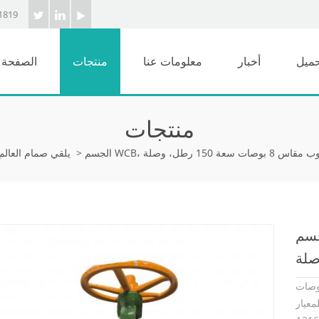
1819
حميل
أخبار
معلومات عنا
منتجات
الصفحة ا
منتجات
>
يلقي صمام العالم
روي من الفولاذ المصبوب
، وصلة RF،
وية
لكرة الأرضية من الفولاذ المصبوب مقاس 8 بوصات
ام مصنوع من ASTM