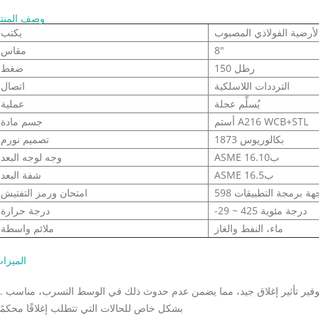
وصف المنت
لأرضية الفولاذي المصبوب
يكتب
8"
مقاس
150 رطل
ضغط
الترددات اللاسلكية
اتصال
يُسلِّم عجلة
عملية
أستم A216 WCB+STL
جسم مادة
بكالوريوس 1873
تصميم نورم
ASME ب16.10
وجه لوجه البعد
ASME ب16.5
شفة البعد
هة برمجة التطبيقات 598
امتحان ورمز التفتيش
-29 ~ 425 درجة مئوية
درجة حرارة
ماء، النفط والغاز
ملائم واسطة
الميزا
1. سطح الختم الخاص به عادة ما يكون مخصصًا تمت معالجته لتوف
بشكل خاص للحالات التي تتطلب إغلاقًا محكمًا