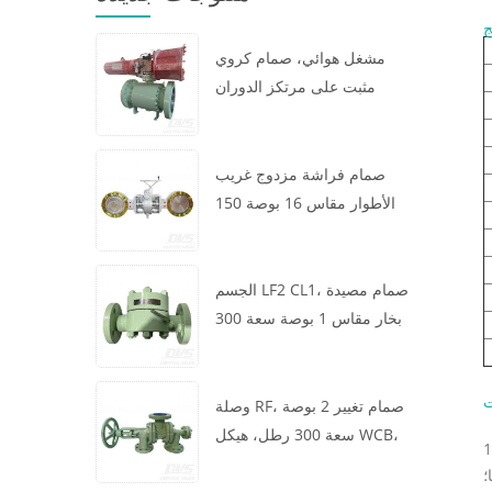
ج
مشغل هوائي، صمام كروي
مثبت على مرتكز الدوران
مقاس 16 × 12 بوصة سعة 600
رطل، الهيكل A105، API6D
صمام فراشة مزدوج غريب
الأطوار مقاس 16 بوصة 150
رطل، هيكل WCB، رقاقة،
API609، توربين
الجسم LF2 CL1، صمام مصيدة
بخار مقاس 1 بوصة سعة 300
رطل، نوع ديناميكي حراري،
اتصال RF، GB/T22654
ت
وصلة RF، صمام تغيير 2 بوصة
سعة 300 رطل، هيكل WCB،
ير تأثير إغلاق جيد، مما يضمن عدم حدوث ذلك في الوسط التسرب، مناسب
عجلة يدوية، ASME B16.34
؛