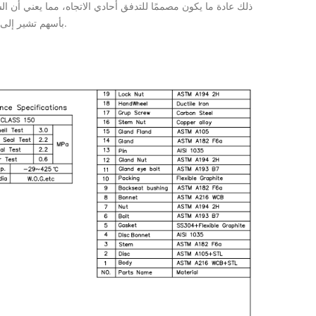
بأسهم تشير إلى ذلك اتجاه التدفق المتوسط، وينبغي إيلاء اهتمام خاص للتدفق الاتجاه أثناء التثبيت.