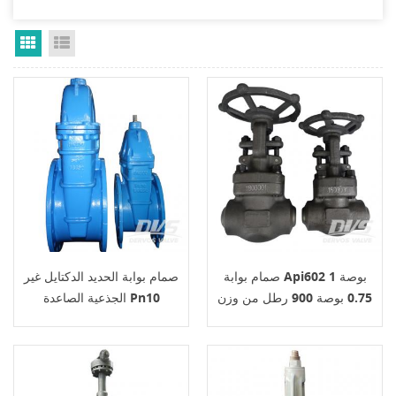
Grid View
List View
صمام بوابة Api602 1 بوصة
صمام بوابة الحديد الدكتايل غير
0.75 بوصة 900 رطل من وزن
الجذعية الصاعدة Pn10
الجسم عقارب وزن الجسم
Ggg50