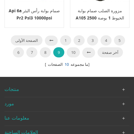
مزورة الصلب صمام بوابة
Api 6a صمام بوابة رأس البئر
A105 الخيوط 1 بوصة 2500
Pr2 Psl3 10000psi
رطل
5
4
3
2
1
الصفحة الأولى
آخر صفحة
10
9
8
7
6
الصفحات]
[ ما مجموعه
10
منتجات
مورد
معلومات عنا
العلامات الساخنة