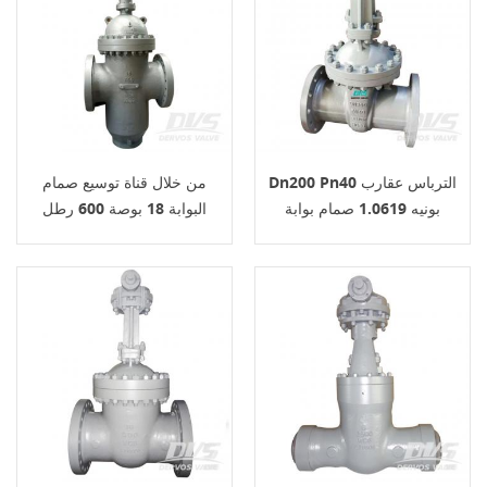
Dn200 Pn40 الترباس عقارب
من خلال قناة توسيع صمام
بونيه 1.0619 صمام بوابة
البوابة 18 بوصة 600 رطل
Api6d