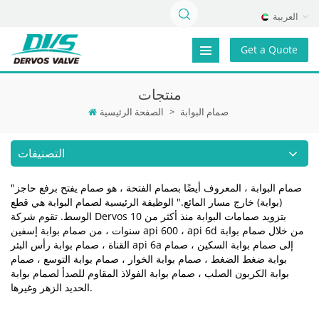
العربية
Get a Quote
منتجات
صمام البوابة
>
الصفحة الرئيسية
التصنيفات
"صمام البوابة ، المعروف أيضًا بصمام الفتحة ، هو صمام يفتح برفع حاجز
(بوابة) خارج مسار المائع." الوظيفة الرئيسية لصمام البوابة هي قطع
الوسط. تقوم شركة Dervos بتزويد صمامات البوابة منذ أكثر من 10
سنوات ، من صمام بوابة إسفين api 600 ، api 6d من خلال صمام بوابة
القناة ، صمام بوابة رأس البئر api 6a إلى صمام بوابة السكين ، صمام
بوابة ضغط الضغط ، صمام بوابة الخوار ، صمام بوابة التوسع ، صمام
بوابة الكربون الصلب ، صمام بوابة الفولاذ المقاوم للصدأ لصمام بوابة
الحديد الزهر وغيرها.