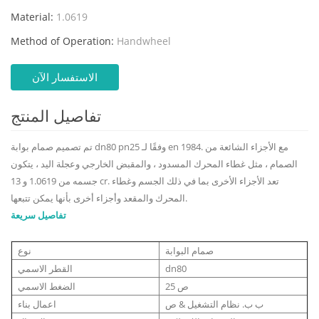
Material:
1.0619
Method of Operation:
Handwheel
الاستفسار الآن
تفاصيل المنتج
تم تصميم صمام بوابة dn80 pn25 وفقًا لـ en 1984. مع الأجزاء الشائعة من
الصمام ، مثل غطاء المحرك المسدود ، والمقبض الخارجي وعجلة اليد ، يتكون
جسمه من 1.0619 و 13 cr. تعد الأجزاء الأخرى بما في ذلك الجسم وغطاء
المحرك والمقعد وأجزاء أخرى بأنها يمكن تتبعها.
تفاصيل سريعة
صمام البوابة
نوع
dn80
القطر الاسمي
ص 25
الضغط الاسمي
ب ب. نظام التشغيل & ص
اعمال بناء