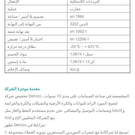
الترددات اللاسلكية
الإتصال
عقارب
عملية
en 1984
تصميم & أمبير ؛ صناعة
الدين 3202
من النهاية إلى النهاية
en 1092-1
بعد نهاية شفة
en 12266-1
اختبار & أمبير ؛ تفتيش
-29 ℃ ~ + 425 ℃
نطاق درجة حرارة
1.0619 + ستل
مواد الجسم
1.0619 + 13 كر
مادة إسفين
w.o.g.
وسائل الإعلام
مقدمة موجزة الشركة
تتخصص شركة Dervos المتخصصة في صناعة الصمامات على مدى 10 سنوات ،
لتصبح المورد الرائد للبوابات والكرة الأرضية والشيكات والكرة والفراشة
وصمامات التوصيل والمصافي. نحن نخدم مستخدم النفط والغاز مثل lukoil و
mol و ypf مع الشركاء المحليين.
تظهر Dervos مزاياها في:
1. تسمح لنا شراكاتنا مع عشرات الموردين المستقرين بتزويد العملاء بمجموعة