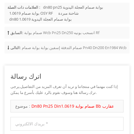
dn80 pn25 بوابة صمام العجلة اليدوية
العلامات ذات الصلة :
شاحنة مبردة
1.0619 بوابة صمام OSY RF
dn80 1.0619 بوابة صمام العجلة اليدوية
صمام بوابة Wcb Pn25 Dn250 انسحب بونيه Rf
السابق:
صمام التدفئة إسفين بوابة بوابة صمام Pn40 Dn200 En1984 Wcb
التالى:
اترك رسالة
إذا كنت مهتما في منتجاتنا و تريد أن تعرف المزيد من التفاصيل,يرجى
ترك رسالة هنا وسوف نقوم بالرد عليك بأسرع ما يمكن.
Dn80 Pn25 Din1.0619 صمام بوابة Bb عقارب
موضوع :