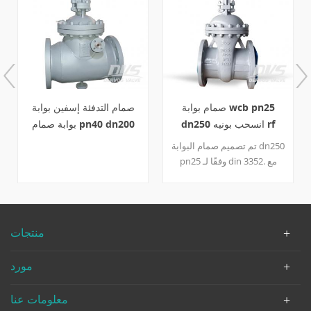
صمام بوابة wcb pn25
صمام التدفئة إسفين بوابة
dn250 انسحب بونيه rf
بوابة صمام pn40 dn200
en1984 wcb
تم تصميم صمام البوابة dn250
pn25 وفقًا لـ din 3352. مع
أجزاء مشتركة من الصمام ،
مثل غطاء المحرك المثبت
بمسامير ، ونير خارجي وعجلة
يدوية ، جسمها مصنوع من wcb
منتجات
و stl. إن هيكل الصمام وغطاء
المحرك والمقعد وأجزاء أخرى
مورد
يمكن تتبعها.
معلومات عنا